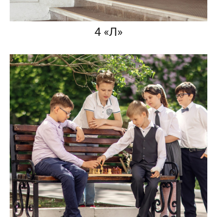
4 «Л»