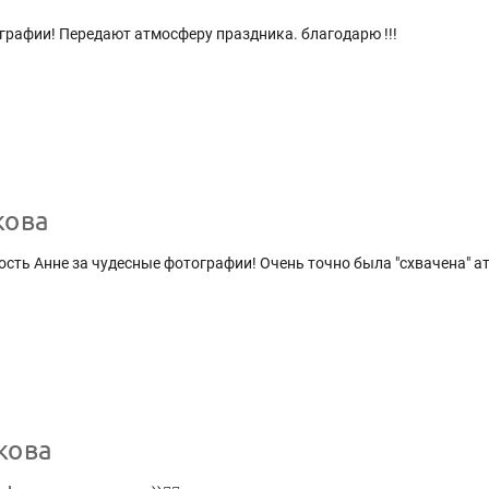
рафии! Передают атмосферу праздника. благодарю !!!
кова
сть Анне за чудесные фотографии! Очень точно была "схвачена" 
кова