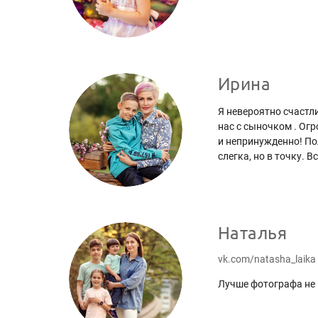
Ирина
Я невероятно счастл
нас с сыночком . Огр
и непринужденно! Пол
слегка, но в точку. 
Наталья
vk.com/natasha_laika
Лучше фотографа не 